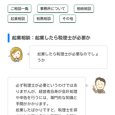
コ
ご相談一覧
事務所について
相続相談
ン
テ
起業相談
税務相談
その他
ン
ツ
へ
起業相談：起業したら税理士が必要か
ス
キ
ッ
起業したら税理士が必要なのでしょ
プ
うか
必ず税理士が必要というわけではあ
りませんが、経営者自身が会計処理
や申告を行うには、専門的な知識と
手間がかかります。
起業したばかりですと、税理士を探