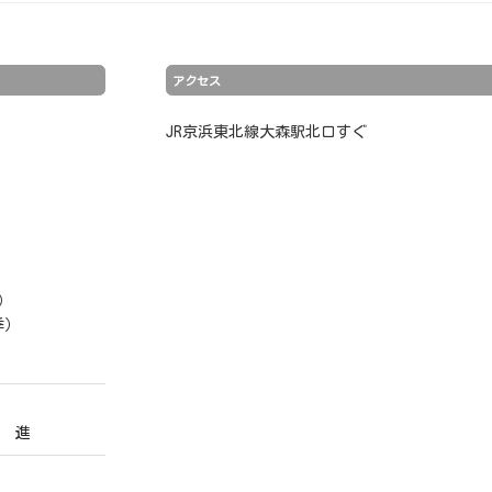
アクセス
JR京浜東北線大森駅北口すぐ
）
季）
 進