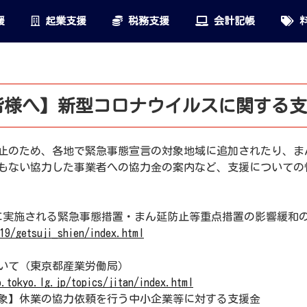
援
起業支援
税務支援
会計記帳
料
皆様へ】新型コロナウイルスに関する支
止のため、各地で緊急事態宣言の対象地域に追加されたり、ま
もない協力した事業者への協力金の案内など、支援についての
以降に実施される緊急事態措置・まん延防止等重点措置の影響緩和
19/getsuji_shien/index.html
いて（東京都産業労働局）
.tokyo.lg.jp/topics/jitan/index.html
象】休業の協力依頼を行う中小企業等に対する支援金