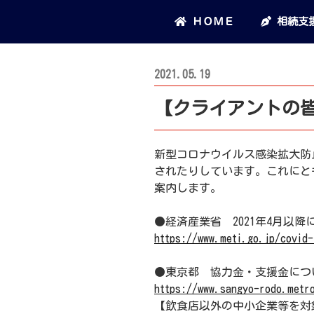
コ
ＨＯＭＥ
相続支
ン
テ
ン
投
2021.05.19
ツ
稿
へ
【クライアントの
日:
ス
キ
ッ
新型コロナウイルス感染拡大防
プ
されたりしています。これにと
案内します。
●経済産業省 2021年4月
https://www.meti.go.jp/covid-
●東京都 協力金・支援金につ
https://www.sangyo-rodo.metro
【飲食店以外の中小企業等を対