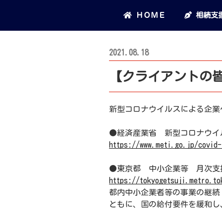
コ
ＨＯＭＥ
相続支
ン
テ
ン
投
2021.08.18
ツ
稿
へ
【クライアントの
日:
ス
キ
ッ
新型コロナウイルスによる企業
プ
●経済産業省 新型コロナウイ
https://www.meti.go.jp/covid-
●東京都 中小企業等 月次支
https://tokyogetsuji.metro.to
都内中小企業者等の事業の継続
ともに、国の給付要件を緩和し